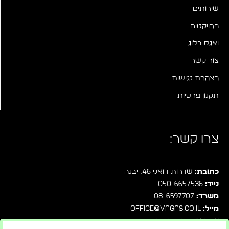
שירותים
פרויקטים
ואגס בלוג
צור קשר
הצהרת נגישות
תקנון פרטיות
צרו קשר:
כתובת:
שדרות דואני 46, יבנה
נייד:
050-6657536
משרד:
08-6597707
מייל:
office@vagas.co.il
עקבו אחרינו בפייסבוק