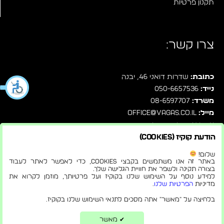
תקנון פרטיות
צרו קשר:
כתובת:
שדרות דואני 46, יבנה
נייד:
050-6657536
משרד:
08-6597707
מייל:
office@vagas.co.il
עקבו אחרינו בפייסבוק
הודעת קוקיז (Cookies)
שלחו לנו הודעה ישירות בוואטסאפ
שלום!
באתר זה אנו משתמשים בקבצי Cookies, כדי לאפשר לאתר לעבוד
בצורה תקינה ולשפר את חוויית הגלישה שלך.
למידע נוסף על השימוש שלנו בקוקיז ועל פרטיותך, מוזמן לקרוא את
מדיניות
הפרטיות שלנו
.
© 2026 |
הצהרת נגישות
בלחיצה על "מאשר" אתה מסכים לתנאי השימוש שלנו בקוקיז.
בניית אתרים ושיווק דיגיטלי
מאשר
✔