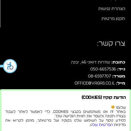
הצהרת נגישות
תקנון פרטיות
צרו קשר:
כתובת:
שדרות דואני 46, יבנה
נייד:
050-6657536
משרד:
08-6597707
מייל:
office@vagas.co.il
עקבו אחרינו בפייסבוק
הודעת קוקיז (Cookies)
שלחו לנו הודעה ישירות בוואטסאפ
שלום!
באתר זה אנו משתמשים בקבצי Cookies, כדי לאפשר לאתר לעבוד
בצורה תקינה ולשפר את חוויית הגלישה שלך.
למידע נוסף על השימוש שלנו בקוקיז ועל פרטיותך, מוזמן לקרוא את
מדיניות
הפרטיות שלנו
.
© 2026 |
הצהרת נגישות