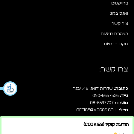
פרויקטים
ואגס בלוג
צור קשר
הצהרת נגישות
תקנון פרטיות
צרו קשר:
כתובת:
שדרות דואני 46, יבנה
נייד:
050-6657536
משרד:
08-6597707
מייל:
office@vagas.co.il
עקבו אחרינו בפייסבוק
הודעת קוקיז (Cookies)
שלחו לנו הודעה ישירות בוואטסאפ