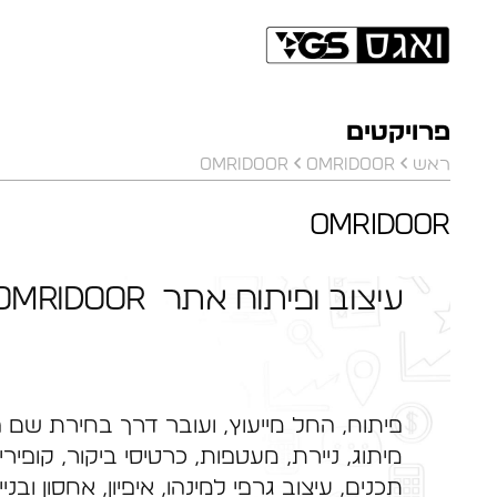
פרויקטים
ראש
Omridoor
Omridoor
Omridoor
עיצוב ופיתוח אתר Omridoor
פיתוח, החל מייעוץ, ועובר דרך בחירת שם ה
מיתוג, ניירת, מעטפות, כרטיסי ביקור, קופירי
תכנים, עיצוב גרפי למינהו, איפיון, אחסון וב