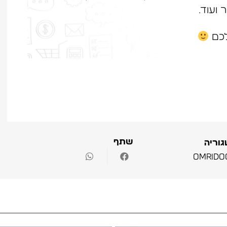
 ועוד.
לכם
שתף
וריה
Omrido