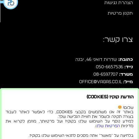
הצהרת נגישות
תקנון פרטיות
צרו קשר:
כתובת:
שדרות דואני 46, יבנה
נייד:
050-6657536
משרד:
08-6597707
מייל:
office@vagas.co.il
עקבו אחרינו בפייסבוק
הודעת קוקיז (Cookies)
שלחו לנו הודעה ישירות בוואטסאפ
שלום!
באתר זה אנו משתמשים בקבצי Cookies, כדי לאפשר לאתר לעבוד
בצורה תקינה ולשפר את חוויית הגלישה שלך.
למידע נוסף על השימוש שלנו בקוקיז ועל פרטיותך, מוזמן לקרוא את
מדיניות
הפרטיות שלנו
.
© 2026 |
הצהרת נגישות
בלחיצה על "מאשר" אתה מסכים לתנאי השימוש שלנו בקוקיז.