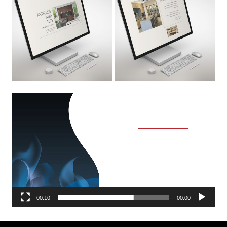
נגן
וידאו
00:10
00:00