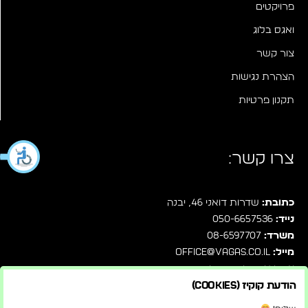
פרויקטים
ואגס בלוג
צור קשר
הצהרת נגישות
תקנון פרטיות
צרו קשר:
כתובת:
שדרות דואני 46, יבנה
נייד:
050-6657536
משרד:
08-6597707
מייל:
office@vagas.co.il
עקבו אחרינו בפייסבוק
הודעת קוקיז (Cookies)
שלחו לנו הודעה ישירות בוואטסאפ