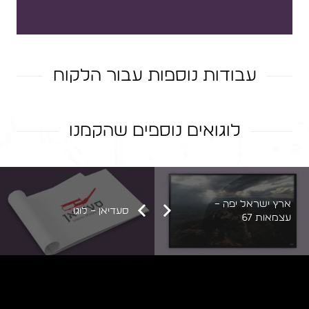
עבודות נוספות עבור הלקוח
אתר 'רוני וגיא'
לוגואים נוספים שהקמנו
פייסבוק רוני וגיא
MY SPACE
לוגו – ׳אלריה איטום׳
GC מעבדת סלולר
ארץ ישראל יפה –
סעדיאן – לוגו
עצמאות 67