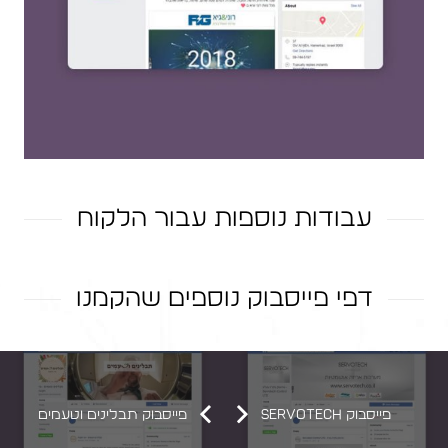
עבודות נוספות עבור הלקוח
אתר 'רוני וגיא'
דפי פייסבוק נוספים שהקמנו
רוני וגיא – לוגו
פייסבוק -׳פביוס׳
MY SPACE
SR Dentline
פייסבוק Servotech
פייסבוק תבלינים וטעמים