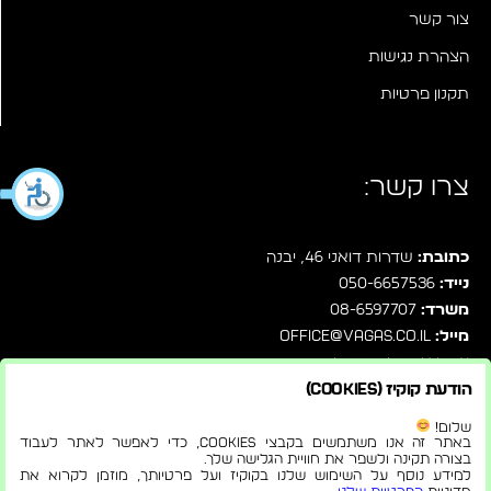
צור קשר
הצהרת נגישות
תקנון פרטיות
צרו קשר:
כתובת:
שדרות דואני 46, יבנה
נייד:
050-6657536
משרד:
08-6597707
מייל:
office@vagas.co.il
עקבו אחרינו בפייסבוק
הודעת קוקיז (Cookies)
שלחו לנו הודעה ישירות בוואטסאפ
שלום!
באתר זה אנו משתמשים בקבצי Cookies, כדי לאפשר לאתר לעבוד
בצורה תקינה ולשפר את חוויית הגלישה שלך.
למידע נוסף על השימוש שלנו בקוקיז ועל פרטיותך, מוזמן לקרוא את