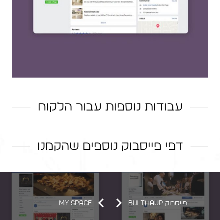
עבודות נוספות עבור הלקוח
סרטון וידאו – ׳Tell Projects׳
דפי פייסבוק נוספים שהקמנו
אתר רספונסיבי – 'Tell Projects'
פייסבוק – ׳נקניקולה׳
פייסבוק אמירה לשבת
ICONEX – אייקונקס
פייסבוק Bulthaup
MY SPACE