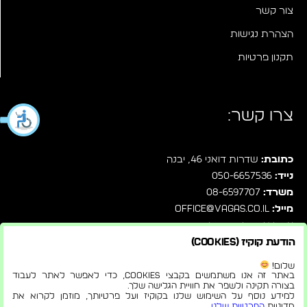
צור קשר
הצהרת נגישות
תקנון פרטיות
צרו קשר:
כתובת:
שדרות דואני 46, יבנה
נייד:
050-6657536
משרד:
08-6597707
מייל:
office@vagas.co.il
עקבו אחרינו בפייסבוק
הודעת קוקיז (Cookies)
שלחו לנו הודעה ישירות בוואטסאפ
שלום!
באתר זה אנו משתמשים בקבצי Cookies, כדי לאפשר לאתר לעבוד
בצורה תקינה ולשפר את חוויית הגלישה שלך.
למידע נוסף על השימוש שלנו בקוקיז ועל פרטיותך, מוזמן לקרוא את
מדיניות
הפרטיות שלנו
.