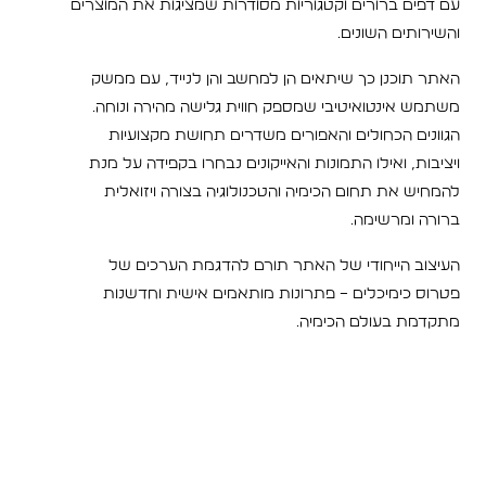
עם דפים ברורים וקטגוריות מסודרות שמציגות את המוצרים
והשירותים השונים.
האתר תוכנן כך שיתאים הן למחשב והן לנייד, עם ממשק
משתמש אינטואיטיבי שמספק חווית גלישה מהירה ונוחה.
הגוונים הכחולים והאפורים משדרים תחושת מקצועיות
ויציבות, ואילו התמונות והאייקונים נבחרו בקפידה על מנת
להמחיש את תחום הכימיה והטכנולוגיה בצורה ויזואלית
ברורה ומרשימה.
העיצוב הייחודי של האתר תורם להדגמת הערכים של
פטרוס כימיכלים – פתרונות מותאמים אישית וחדשנות
מתקדמת בעולם הכימיה.