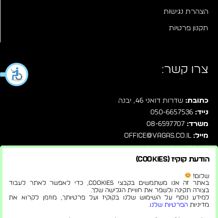
הצהרת נגישות
תקנון פרטיות
צרו קשר:
כתובת:
שדרות דואני 46, יבנה
נייד:
050-6657536
משרד:
08-6597707
מייל:
office@vagas.co.il
עקבו אחרינו בפייסבוק
הודעת קוקיז (Cookies)
שלחו לנו הודעה ישירות בוואטסאפ
שלום!
באתר זה אנו משתמשים בקבצי Cookies, כדי לאפשר לאתר לעבוד
בצורה תקינה ולשפר את חוויית הגלישה שלך.
למידע נוסף על השימוש שלנו בקוקיז ועל פרטיותך, מוזמן לקרוא את
מדיניות
הפרטיות שלנו
.
© 2026 |
הצהרת נגישות