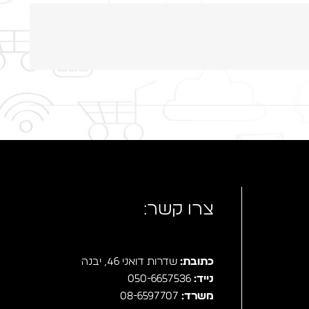
מיתוג מחדש – רייכבך Reichbach – 2020
צרו קשר:
כתובת:
שדרות דואני 46, יבנה
נייד:
050-6657536
משרד:
08-6597707