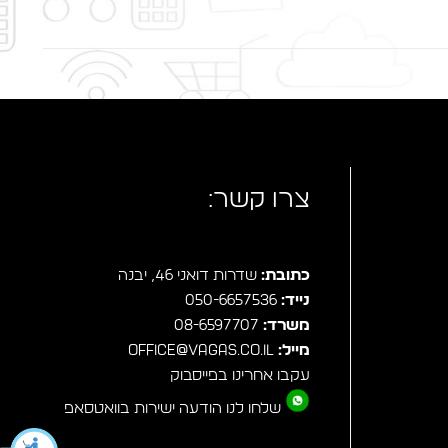
רפאל ציק – עיצוב והקמת אתר אינטרנט
צרו קשר:
כתובת:
שדרות דואני 46, יבנה
נייד:
050-6657536
משרד:
08-6597707
מייל:
office@vagas.co.il
עקבו אחרינו בפייסבוק
שלחו לנו הודעה ישירות בוואטסאפ