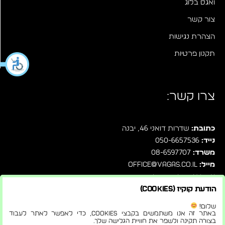
ואגס בלוג
צור קשר
הצהרת נגישות
תקנון פרטיות
צרו קשר:
כתובת:
שדרות דואני 46, יבנה
נייד:
050-6657536
משרד:
08-6597707
מייל:
office@vagas.co.il
עקבו אחרינו בפייסבוק
הודעת קוקיז (Cookies)
שלחו לנו הודעה ישירות בוואטסאפ
שלום!
באתר זה אנו משתמשים בקבצי Cookies, כדי לאפשר לאתר לעבוד
בצורה תקינה ולשפר את חוויית הגלישה שלך.