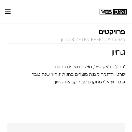
פרויקטים
ראש
AFTER EFFECTS
ג.חיון
ג.חיון
׳ג.חיון׳ בלאק סייל, מצגת מוצרים בחנות
סרטון הדגמה מצגת מוצרים בחנות ׳ג.חיון׳ שנה טובה
עיבוד ויזואלי מתקדם עבור קבוצת ג.חיון