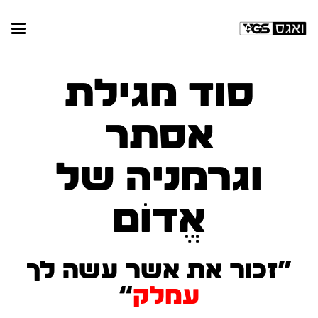
סוד מגילת
אסתר
וגרמניה של
אֱדוֹם
”זכור את אשר עשה לך
עמלק
“