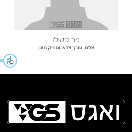
ניר סטולו
צלם, עורך וידאו ומפיק תוכן