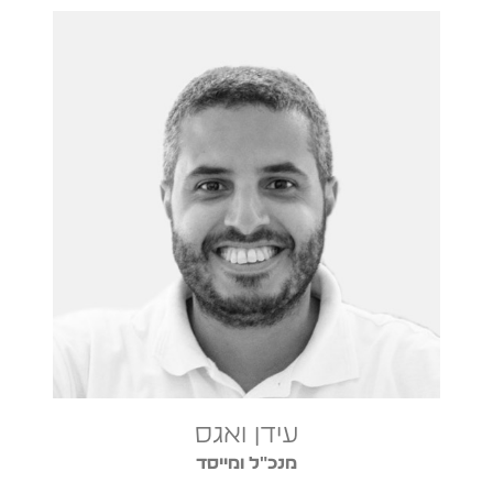
עידן ואגס
מנכ"ל ומייסד