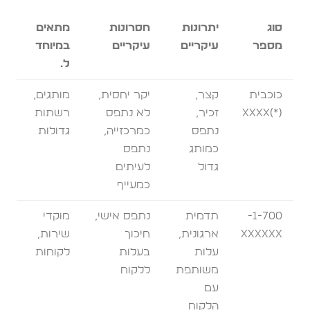
סוג
יתרונות
חסרונות
מתאים
מספר
עיקריים
עיקריים
במיוחד
ל…
כוכבית
קצר,
יקר יחסית,
מותגים,
(*)XXXX
זכיר,
לא נתפס
רשתות
נתפס
כמרכזייה,
גדולות
כמותג
נתפס
גדול
לעיתים
כמעייף
1-700-
תדמית
נתפס אישי,
מוקדי
XXXXXX
ארגונית,
חיכוך
שירות,
עלות
בעלות
לקוחות
משותפת
ללקוח
עם
הלקוח