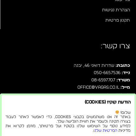
הצהרת נגישות
תקנון פרטיות
צרו קשר:
כתובת:
שדרות דואני 46, יבנה
נייד:
050-6657536
משרד:
08-6597707
מייל:
office@vagas.co.il
עקבו אחרינו בפייסבוק
הודעת קוקיז (Cookies)
שלחו לנו הודעה ישירות בוואטסאפ
שלום!
באתר זה אנו משתמשים בקבצי Cookies, כדי לאפשר לאתר לעבוד
בצורה תקינה ולשפר את חוויית הגלישה שלך.
למידע נוסף על השימוש שלנו בקוקיז ועל פרטיותך, מוזמן לקרוא את
מדיניות
הפרטיות שלנו
.
© 2026 |
הצהרת נגישות