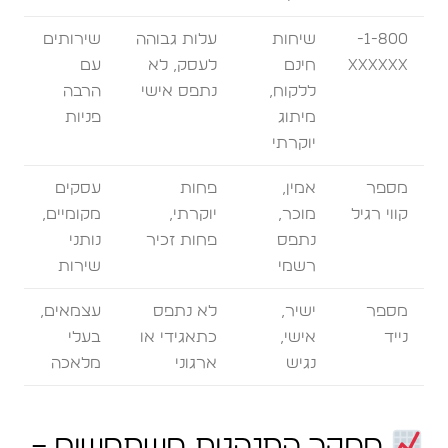
1-800-
שיחות
עלות גבוהה
שירותים
XXXXXX
חינם
לעסק, לא
עם
ללקוח,
נתפס אישי
הרבה
מיתוג
פניות
יוקרתי
מספר
אמין,
פחות
עסקים
קווי רגיל
מוכר,
יוקרתי,
מקומיים,
נתפס
פחות זכיר
נותני
רשמי
שירות
מספר
ישיר,
לא נתפס
עצמאים,
נייד
אישי,
כתאגידי או
בעלי
נגיש
ארגוני
מלאכה
מחקר התנהגות משתמשים –